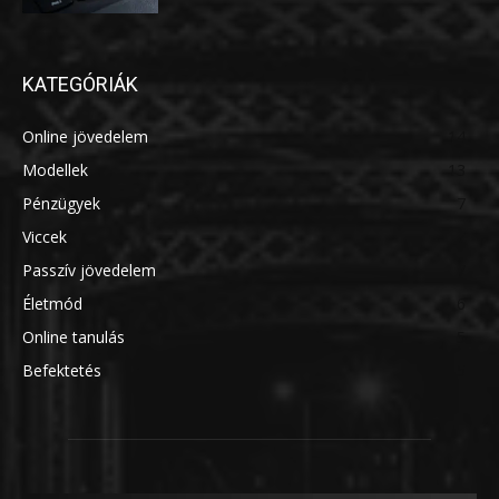
KATEGÓRIÁK
Online jövedelem
14
Modellek
13
Pénzügyek
7
Viccek
7
Passzív jövedelem
7
Életmód
6
Online tanulás
5
Befektetés
5