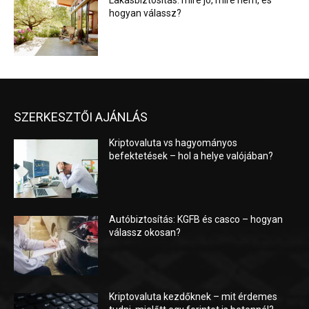
Lakásbiztosítás: mire jó, mire nem, és
hogyan válassz?
SZERKESZTŐI AJÁNLÁS
Kriptovaluta vs hagyományos
befektetések – hol a helye valójában?
Autóbiztosítás: KGFB és casco – hogyan
válassz okosan?
Kriptovaluta kezdőknek – mit érdemes