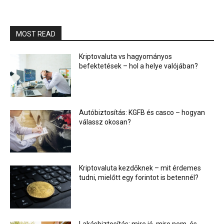
MOST READ
Kriptovaluta vs hagyományos
befektetések – hol a helye valójában?
Autóbiztosítás: KGFB és casco – hogyan
válassz okosan?
Kriptovaluta kezdőknek – mit érdemes
tudni, mielőtt egy forintot is betennél?