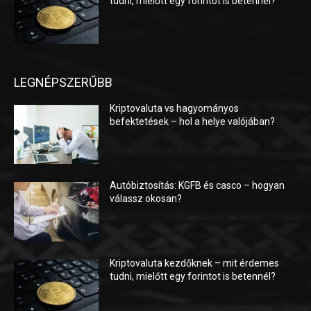
tudni, mielőtt egy forintot is betennél?
LEGNÉPSZERŰBB
Kriptovaluta vs hagyományos
befektetések – hol a helye valójában?
Autóbiztosítás: KGFB és casco – hogyan
válassz okosan?
Kriptovaluta kezdőknek – mit érdemes
tudni, mielőtt egy forintot is betennél?