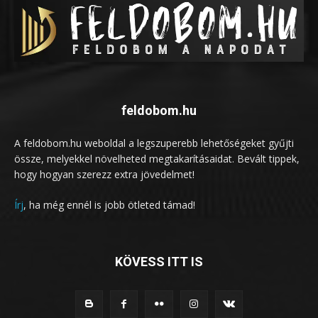
feldobom.hu
A feldobom.hu weboldal a legszuperebb lehetőségeket gyűjti
össze, melyekkel növelheted megtakarításaidat. Bevált tippek,
hogy hogyan szerezz extra jövedelmet!
Írj
, ha még ennél is jobb ötleted támad!
KÖVESS ITT IS