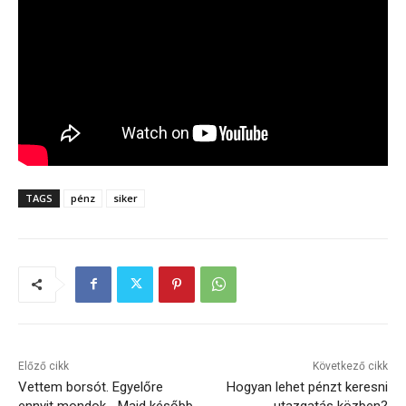
TAGS
pénz
siker
Előző cikk
Következő cikk
Vettem borsót. Egyelőre
Hogyan lehet pénzt keresni
ennyit mondok… Majd később
utazgatás közben?