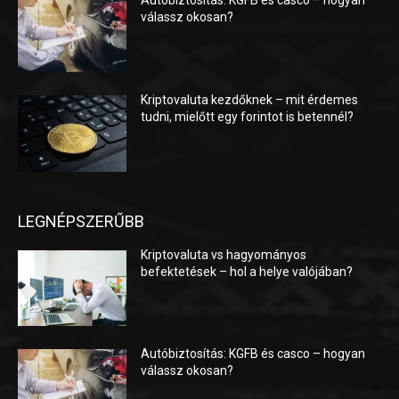
Autóbiztosítás: KGFB és casco – hogyan
válassz okosan?
Kriptovaluta kezdőknek – mit érdemes
tudni, mielőtt egy forintot is betennél?
LEGNÉPSZERŰBB
Kriptovaluta vs hagyományos
befektetések – hol a helye valójában?
Autóbiztosítás: KGFB és casco – hogyan
válassz okosan?