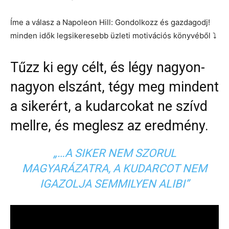
Íme a válasz a Napoleon Hill: Gondolkozz és gazdagodj!
minden idők legsikeresebb üzleti motivációs könyvéből ⤵️
Tűzz ki egy célt, és légy nagyon-
nagyon elszánt, tégy meg mindent
a sikerért, a kudarcokat ne szívd
mellre, és meglesz az eredmény.
„…A SIKER NEM SZORUL
MAGYARÁZATRA, A KUDARCOT NEM
IGAZOLJA SEMMILYEN ALIBI”