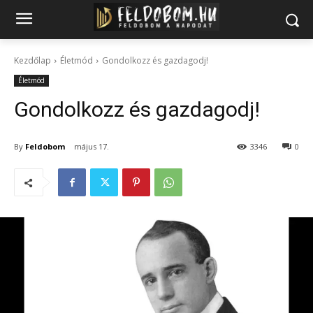
Kezdőlap
Életmód
Gondolkozz és gazdagodj!
Életmód
Gondolkozz és gazdagodj!
By
Feldobom
május 17.
3346
0