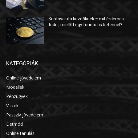
Kriptovaluta kezdőknek – mit érdemes
tudni, mielőtt egy forintot is betennél?
KATEGÓRIÁK
Online jövedelem
14
Modellek
13
Pénzügyek
7
Viccek
7
Passzív jövedelem
7
Életmód
6
Online tanulás
5