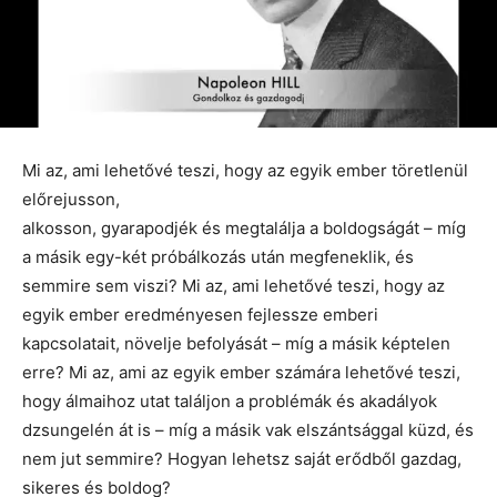
Mi az, ami lehetővé teszi, hogy az egyik ember töretlenül
előrejusson,
alkosson, gyarapodjék és megtalálja a boldogságát – míg
a másik egy-két próbálkozás után megfeneklik, és
semmire sem viszi? Mi az, ami lehetővé teszi, hogy az
egyik ember eredményesen fejlessze emberi
kapcsolatait, növelje befolyását – míg a másik képtelen
erre? Mi az, ami az egyik ember számára lehetővé teszi,
hogy álmaihoz utat találjon a problémák és akadályok
dzsungelén át is – míg a másik vak elszántsággal küzd, és
nem jut semmire? Hogyan lehetsz saját erődből gazdag,
sikeres és boldog?