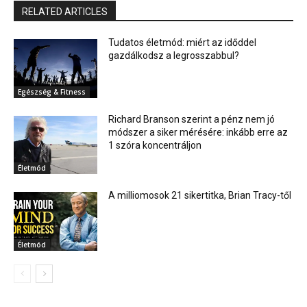
RELATED ARTICLES
Tudatos életmód: miért az időddel
gazdálkodsz a legrosszabbul?
Egészség & Fitness
Richard Branson szerint a pénz nem jó
módszer a siker mérésére: inkább erre az
1 szóra koncentráljon
Életmód
A milliomosok 21 sikertitka, Brian Tracy-től
Életmód