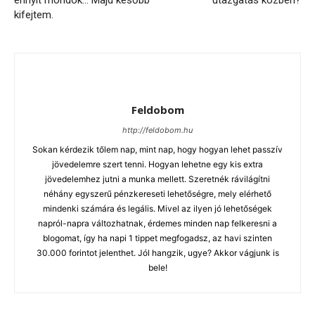
kifejtem.
Feldobom
http://feldobom.hu
Sokan kérdezik tőlem nap, mint nap, hogy hogyan lehet passzív
jövedelemre szert tenni. Hogyan lehetne egy kis extra
jövedelemhez jutni a munka mellett. Szeretnék rávilágítni
néhány egyszerű pénzkereseti lehetőségre, mely elérhető
mindenki számára és legális. Mivel az ilyen jó lehetőségek
napról-napra változhatnak, érdemes minden nap felkeresni a
blogomat, így ha napi 1 tippet megfogadsz, az havi szinten
30.000 forintot jelenthet. Jól hangzik, ugye? Akkor vágjunk is
bele!