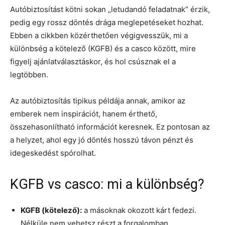
Autóbiztosítást kötni sokan „letudandó feladatnak” érzik,
pedig egy rossz döntés drága meglepetéseket hozhat.
Ebben a cikkben közérthetően végigvesszük, mi a
különbség a kötelező (KGFB) és a casco között, mire
figyelj ajánlatválasztáskor, és hol csúsznak el a
legtöbben.
Az autóbiztosítás tipikus példája annak, amikor az
emberek nem inspirációt, hanem érthető,
összehasonlítható információt keresnek. Ez pontosan az
a helyzet, ahol egy jó döntés hosszú távon pénzt és
idegeskedést spórolhat.
KGFB vs casco: mi a különbség?
KGFB (kötelező):
a másoknak okozott kárt fedezi.
Nélküle nem vehetsz részt a forgalomban.