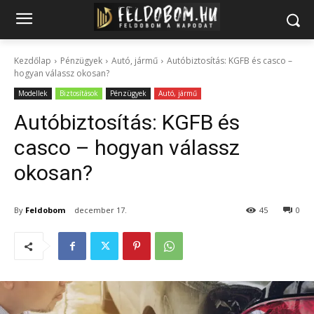
Kezdőlap
Pénzügyek
Autó, jármű
Autóbiztosítás: KGFB és casco –
hogyan válassz okosan?
Modellek
Biztosítások
Pénzügyek
Autó, jármű
Autóbiztosítás: KGFB és
casco – hogyan válassz
okosan?
By
Feldobom
december 17.
45
0