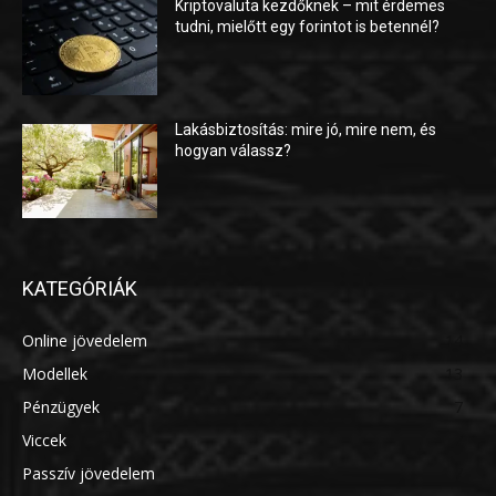
Kriptovaluta kezdőknek – mit érdemes
tudni, mielőtt egy forintot is betennél?
Lakásbiztosítás: mire jó, mire nem, és
hogyan válassz?
KATEGÓRIÁK
Online jövedelem
14
Modellek
13
Pénzügyek
7
Viccek
7
Passzív jövedelem
7