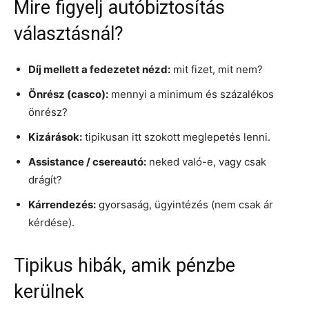
Mire figyelj autóbiztosítás
választásnál?
Díj mellett a fedezetet nézd:
mit fizet, mit nem?
Önrész (casco):
mennyi a minimum és százalékos
önrész?
Kizárások:
tipikusan itt szokott meglepetés lenni.
Assistance / csereautó:
neked való-e, vagy csak
drágít?
Kárrendezés:
gyorsaság, ügyintézés (nem csak ár
kérdése).
Tipikus hibák, amik pénzbe
kerülnek