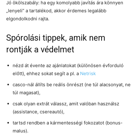
Jó ökölszabály: ha egy komolyabb javítás ára könnyen
„lenyeli” a tartalékod, akkor érdemes legalább
elgondolkodni rajta.
Spórolási tippek, amik nem
rontják a védelmet
nézd át évente az ajánlatokat (különösen évforduló
előtt), ehhez sokat segít a pl. a
Netrisk
casco-nál állíts be reális önrészt (ne túl alacsonyat, ne
túl magasat),
csak olyan extrát válassz, amit valóban használsz
(assistance, csereautó),
tartsd rendben a kármentességi fokozatot (bonus-
malus).