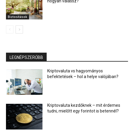
hogyan válassz?
Biztosítások
LEGNÉPSZERŰBB
Kriptovaluta vs hagyományos
befektetések – hol a helye valójában?
Kriptovaluta kezdőknek – mit érdemes
tudni, mielőtt egy forintot is betennél?