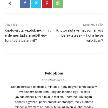
Előző cikk
Következő cikk
Kriptovaluta kezdőknek – mit
Kriptovaluta vs hagyományos
érdemes tudni, mielőtt egy
befektetések – hol a helye
forintot is betennél?
valójában?
Feldobom
http://feldobom.hu
Sokan kérdezik tőlem nap, mint nap, hogy hogyan lehet passzív
jövedelemre szert tenni. Hogyan lehetne egy kis extra
jövedelemhez jutni a munka mellett. Szeretnék rávilágítni
néhány egyszerű pénzkereseti lehetőségre, mely elérhető
mindenki számára és legális. Mivel az ilyen jó lehetőségek