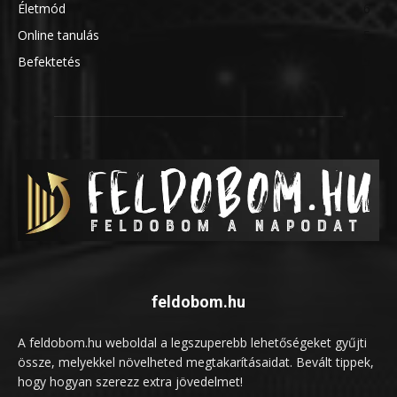
Életmód
6
Online tanulás
5
Befektetés
5
feldobom.hu
A feldobom.hu weboldal a legszuperebb lehetőségeket gyűjti
össze, melyekkel növelheted megtakarításaidat. Bevált tippek,
hogy hogyan szerezz extra jövedelmet!