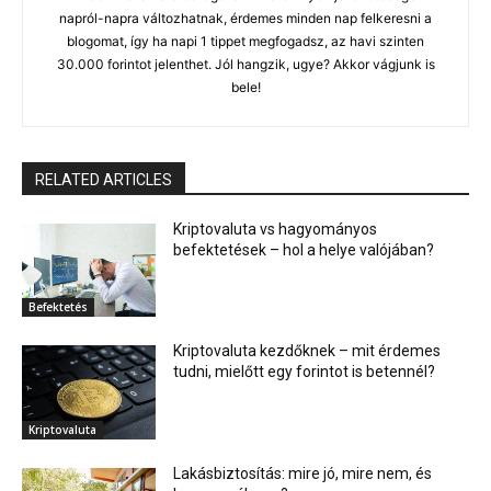
napról-napra változhatnak, érdemes minden nap felkeresni a
blogomat, így ha napi 1 tippet megfogadsz, az havi szinten
30.000 forintot jelenthet. Jól hangzik, ugye? Akkor vágjunk is
bele!
RELATED ARTICLES
Kriptovaluta vs hagyományos
befektetések – hol a helye valójában?
Befektetés
Kriptovaluta kezdőknek – mit érdemes
tudni, mielőtt egy forintot is betennél?
Kriptovaluta
Lakásbiztosítás: mire jó, mire nem, és