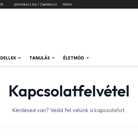
26
Jelentkezz be / Csatlakozz
Hello!
DELLEK
TANULÁS
ÉLETMÓD
Kapcsolatfelvétel
Kérdésed van? Vedd fel velünk a kapcsolatot.