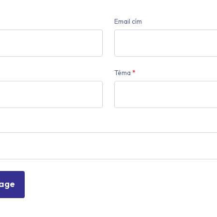
Email cím
Téma
*
sage