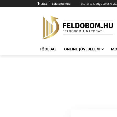
C
csütörtök, augusztus 6, 20
28.3
Balatonalmádi
FŐOLDAL
ONLINE JÖVEDELEM
MO