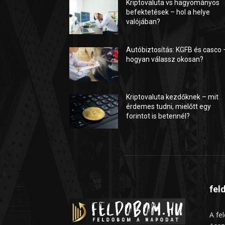
Kriptovaluta vs hagyományos
befektetések – hol a helye
valójában?
Autóbiztosítás: KGFB és casco 
hogyan válassz okosan?
Kriptovaluta kezdőknek – mit
érdemes tudni, mielőtt egy
forintot is betennél?
fel
A fe