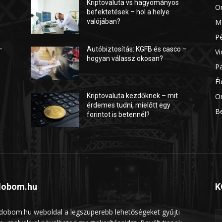
Kriptovaluta vs hagyományos
O
befektetések – hol a helye
valójában?
M
P
–
Autóbiztosítás: KGFB és casco –
Vi
hogyan válassz okosan?
P
É
On
Kriptovaluta kezdőknek – mit
érdemes tudni, mielőtt egy
B
forintot is betennél?
dobom.hu
K
ldobom.hu weboldal a legszuperebb lehetőségeket gyűjti