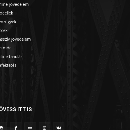
nline jövedelem
14
odellek
13
énzügyek
7
ccek
7
asszív jövedelem
7
letmód
6
line tanulás
5
efektetés
5
ÖVESS ITT IS