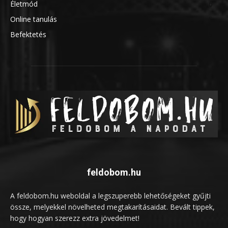
Életmód
6
Online tanulás
5
Befektetés
5
feldobom.hu
A feldobom.hu weboldal a legszuperebb lehetőségeket gyűjti
össze, melyekkel növelheted megtakarításaidat. Bevált tippek,
hogy hogyan szerezz extra jövedelmet!