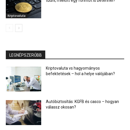
tudni, mielőtt egy forintot is betennél?
Kriptovaluta
LEGNÉPSZERŰBB
Kriptovaluta vs hagyományos
befektetések – hol a helye valójában?
Autóbiztosítás: KGFB és casco – hogyan
válassz okosan?