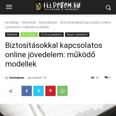
Kezdőlap
Modellek
Biztosítások
Biztosításokkal kapcsolatos online
jövedelem: működő modellek
Modellek
Biztosítások
Online jövedelem
Passzív jövedelem
Biztosításokkal kapcsolatos
online jövedelem: működő
modellek
By
Feldobom
december 14.
53
0