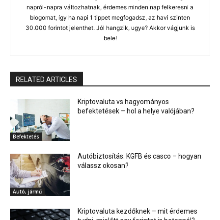
napról-napra változhatnak, érdemes minden nap felkeresni a
blogomat, így ha napi 1 tippet megfogadsz, az havi szinten
30.000 forintot jelenthet. Jól hangzik, ugye? Akkor vágjunk is
bele!
RELATED ARTICLES
Kriptovaluta vs hagyományos
befektetések – hol a helye valójában?
Befektetés
Autóbiztosítás: KGFB és casco – hogyan
válassz okosan?
Autó, jármű
Kriptovaluta kezdőknek – mit érdemes