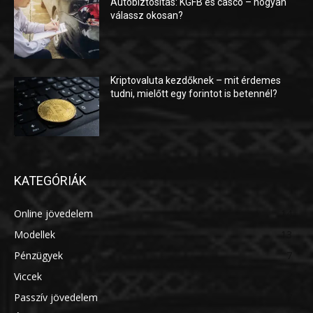
Autóbiztosítás: KGFB és casco – hogyan
válassz okosan?
Kriptovaluta kezdőknek – mit érdemes
tudni, mielőtt egy forintot is betennél?
KATEGÓRIÁK
Online jövedelem
14
Modellek
13
Pénzügyek
7
Viccek
7
Passzív jövedelem
7