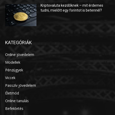
Kriptovaluta kezdőknek – mit érdemes
tudni, mielőtt egy forintot is betennél?
KATEGÓRIÁK
Online jövedelem
14
Modellek
13
Pénzügyek
7
Viccek
7
Passzív jövedelem
7
Életmód
6
Online tanulás
5
Befektetés
5