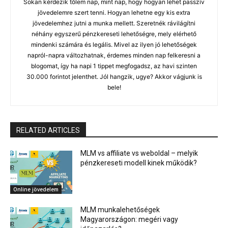
Sokan kérdezik tőlem nap, mint nap, hogy hogyan lehet passzív
jövedelemre szert tenni. Hogyan lehetne egy kis extra
jövedelemhez jutni a munka mellett. Szeretnék rávilágítni
néhány egyszerű pénzkereseti lehetőségre, mely elérhető
mindenki számára és legális. Mivel az ilyen jó lehetőségek
napról-napra változhatnak, érdemes minden nap felkeresni a
blogomat, így ha napi 1 tippet megfogadsz, az havi szinten
30.000 forintot jelenthet. Jól hangzik, ugye? Akkor vágjunk is
bele!
RELATED ARTICLES
MLM vs affiliate vs weboldal – melyik
pénzkereseti modell kinek működik?
Online jövedelem
MLM munkalehetőségek
Magyarországon: megéri vagy