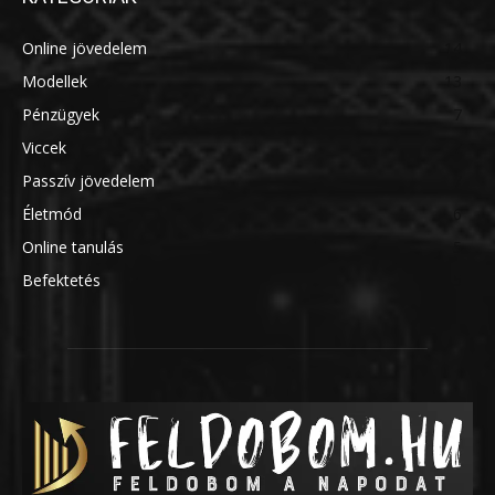
Online jövedelem
14
Modellek
13
Pénzügyek
7
Viccek
7
Passzív jövedelem
7
Életmód
6
Online tanulás
5
Befektetés
5