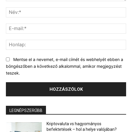
Hozzászólás:
Né
E-
mai
Ho
Mentse el a nevemet, e-mail címét és webhelyét ebben a
böngészőben a következő alkalommal, amikor megjegyzést
teszek.
LEGNÉPSZERŰBB
Kriptovaluta vs hagyományos
befektetések – hol a helye valójában?