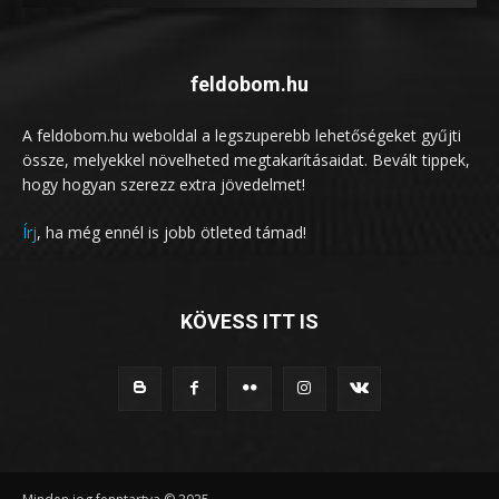
feldobom.hu
A feldobom.hu weboldal a legszuperebb lehetőségeket gyűjti
össze, melyekkel növelheted megtakarításaidat. Bevált tippek,
hogy hogyan szerezz extra jövedelmet!
Írj
, ha még ennél is jobb ötleted támad!
KÖVESS ITT IS