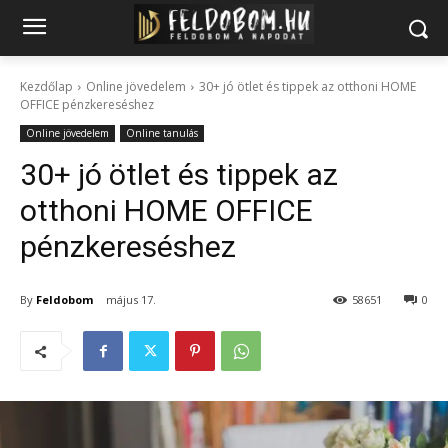
Kezdőlap
Online jövedelem
30+ jó ötlet és tippek az otthoni HOME
OFFICE pénzkereséshez
Online jövedelem
Online tanulás
30+ jó ötlet és tippek az
otthoni HOME OFFICE
pénzkereséshez
By
Feldobom
május 17.
58651
0