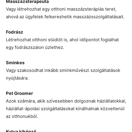
Masszázsterapeuta
Vagy létrehozhat egy otthoni masszázsterápiás teret,
ahová az ügyfelek felkereshetik masszázsszolgáltatásait.
Fodrász
Létrehozhat otthoni stúdiót is, ahol időpontot foglalhat
egy fodrászszalon üzlethez.
Sminkes
Vagy szakosodhat inkább sminkművészi szolgáltatások
nyújtására.
Pet Groomer
Azok számára, akik szívesebben dolgoznak háziállatokkal,
háziállat-ápolási szolgáltatásokat kínálhatnak közvetlenül
az otthonukból.
Kutya kiképző