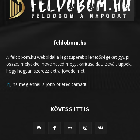
feldobom.hu
A feldobom.hu weboldal a legszuperebb lehetőségeket gyűjti
össze, melyekkel növelheted megtakarításaidat. Bevált tippek,
hogy hogyan szerezz extra jövedelmet!
Írj
, ha még ennél is jobb ötleted támad!
KÖVESS ITT IS