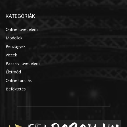
KATEGÓRIÁK
Online jövedelem
14
Modellek
13
Pénzügyek
7
Viccek
7
Passzív jövedelem
7
Életmód
6
Online tanulás
5
Befektetés
5