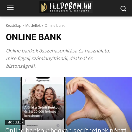
Kezdőlap
Modellek
Online bank
ONLINE BANK
Online bankok összehasonlítása és használata:
mire figyelj számlanyitásnál, díjaknál és
biztonságnál.
MODELLEK
Online bankok: hogyan segíthetnek pénzt