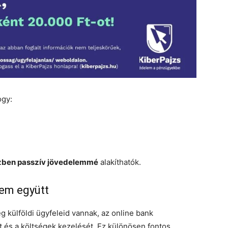
ogy:
zben passzív jövedelemmé
alakíthatók.
lem együtt
g külföldi ügyfeleid vannak, az online bank
 és a költségek kezelését. Ez különösen fontos