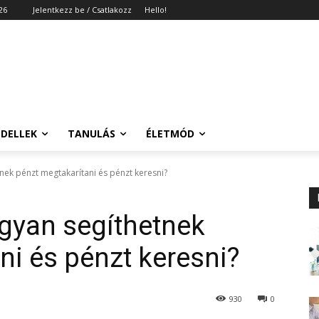
26
Jelentkezz be / Csatlakozz
Hello!
DELLEK
TANULÁS
ÉLETMÓD
nek pénzt megtakarítani és pénzt keresni?
gyan segíthetnek
ni és pénzt keresni?
930
0