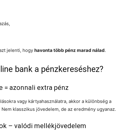
azás,
zt jelenti, hogy
havonta több pénz marad nálad
.
line bank a pénzkereséshez?
 = azonnali extra pénz
lásokra vagy kártyahasználatra, akkor a különbség a
. Nem klasszikus jövedelem, de az eredmény ugyanaz.
mok – valódi mellékjövedelem