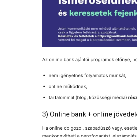
Az online bank ajánlói programok előnye, h
nem igényelnek folyamatos munkát,
online működnek,
tartalommal (blog, közösségi média)
rés
3) Online bank + online jövede
Ha online dolgozol, szabadúszó vagy, esetle
megkönnyítheti a pénzfogadást, elszámolást