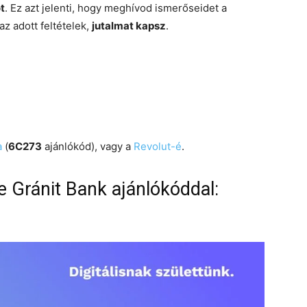
t
. Ez azt jelenti, hogy meghívod ismerőseidet a
az adott feltételek,
jutalmat kapsz
.
a
(
6C273
ajánlókód), vagy a
Revolut-é
.
 Gránit Bank ajánlókóddal: