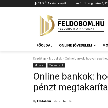
C
csütörtök, augusztus 6, 20
28.3
Balatonalmádi
FŐOLDAL
ONLINE JÖVEDELEM
MO
Kezdőlap
Modellek
Online bankok: hogyan segíthet
Modellek
Online bank
Online bankok: ho
pénzt megtakaríta
By
Feldobom
december 14.