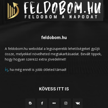
feldobom.hu
A feldobom.hu weboldal a legszuperebb lehetőségeket gyűjti
össze, melyekkel növelheted megtakarításaidat. Bevált tippek,
hogy hogyan szerezz extra jövedelmet!
Írj
, ha még ennél is jobb ötleted támad!
KÖVESS ITT IS