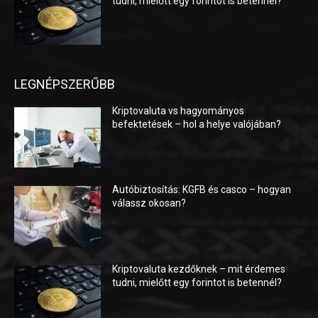
tudni, mielőtt egy forintot is betennél?
LEGNÉPSZERŰBB
Kriptovaluta vs hagyományos
befektetések – hol a helye valójában?
Autóbiztosítás: KGFB és casco – hogyan
válassz okosan?
Kriptovaluta kezdőknek – mit érdemes
tudni, mielőtt egy forintot is betennél?