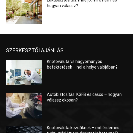
Lakásbiztosítás: mire jó, mire nem, és
hogyan válassz?
SZERKESZTŐI AJÁNLÁS
Kriptovaluta vs hagyományos
befektetések – hol a helye valójában?
Autóbiztosítás: KGFB és casco – hogyan
válassz okosan?
Kriptovaluta kezdőknek – mit érdemes