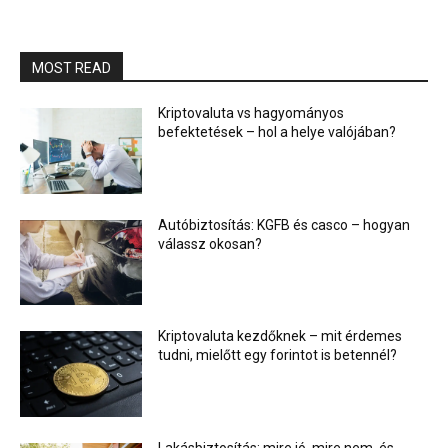
MOST READ
Kriptovaluta vs hagyományos
befektetések – hol a helye valójában?
Autóbiztosítás: KGFB és casco – hogyan
válassz okosan?
Kriptovaluta kezdőknek – mit érdemes
tudni, mielőtt egy forintot is betennél?