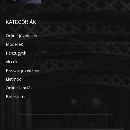
KATEGÓRIÁK
Online jövedelem
14
Modellek
13
Pénzügyek
7
Viccek
7
Passzív jövedelem
7
Életmód
6
Online tanulás
5
Befektetés
5