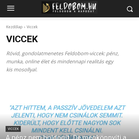
Kezdőlap
Viccek
VICCEK
Rövid, gondolatmenetes Feldobom-viccek: pénz,
munka, online élet és mindennapi realitás egy
kis mosollyal.
VICCEK
A pénz nem boldogít. De megkönnyíti a