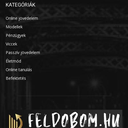
KATEGÓRIÁK
Online jövedelem
14
Modellek
13
Pénzügyek
7
Viccek
7
Passzív jövedelem
7
Életmód
6
Online tanulás
5
Befektetés
5