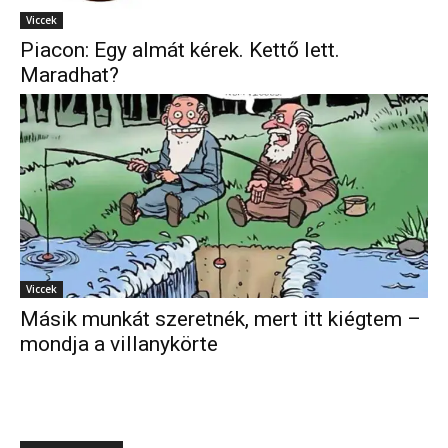
Viccek
Piacon: Egy almát kérek. Kettő lett.
Maradhat?
Viccek
Másik munkát szeretnék, mert itt kiégtem –
mondja a villanykörte