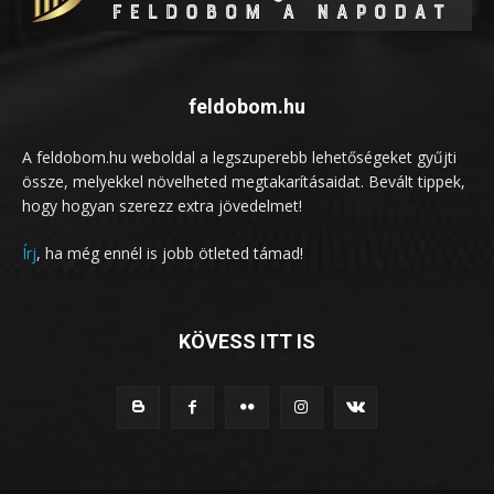
feldobom.hu
A feldobom.hu weboldal a legszuperebb lehetőségeket gyűjti
össze, melyekkel növelheted megtakarításaidat. Bevált tippek,
hogy hogyan szerezz extra jövedelmet!
Írj
, ha még ennél is jobb ötleted támad!
KÖVESS ITT IS