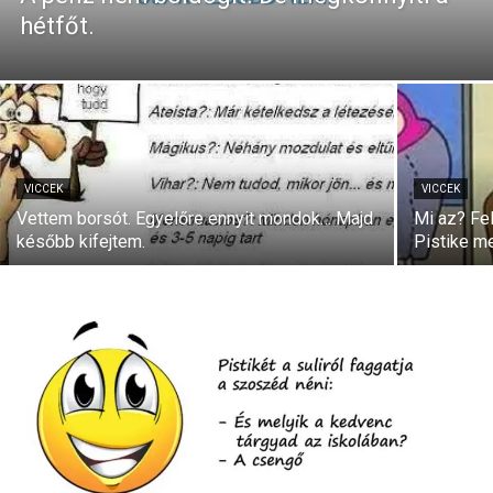
hétfőt.
VICCEK
VICCEK
Vettem borsót. Egyelőre ennyit mondok… Majd
Mi az? Fe
később kifejtem.
Pistike me