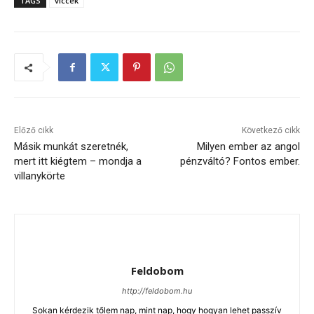
TAGS
viccek
Előző cikk
Következő cikk
Másik munkát szeretnék,
Milyen ember az angol
mert itt kiégtem – mondja a
pénzváltó? Fontos ember.
villanykörte
Feldobom
http://feldobom.hu
Sokan kérdezik tőlem nap, mint nap, hogy hogyan lehet passzív