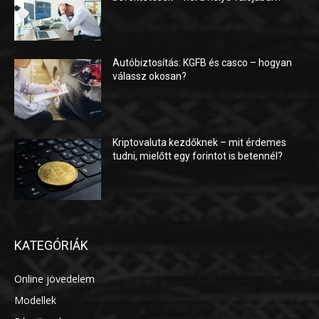
Autóbiztosítás: KGFB és casco – hogyan
válassz okosan?
Kriptovaluta kezdőknek – mit érdemes
tudni, mielőtt egy forintot is betennél?
KATEGÓRIÁK
Online jövedelem
14
Modellek
13