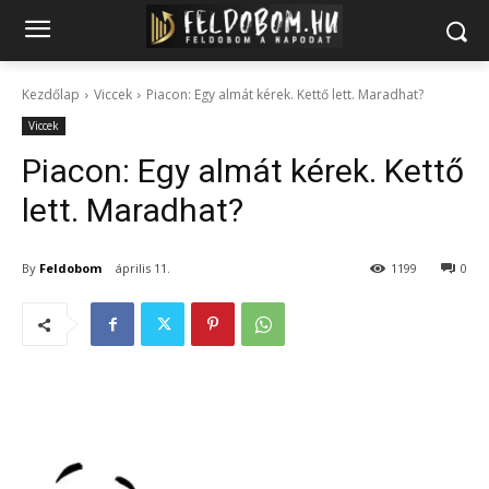
Kezdőlap
Viccek
Piacon: Egy almát kérek. Kettő lett. Maradhat?
Viccek
Piacon: Egy almát kérek. Kettő
lett. Maradhat?
By
Feldobom
április 11.
1199
0