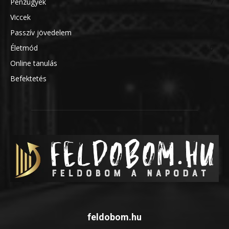
Pénzügyek
7
Viccek
7
Passzív jövedelem
7
Életmód
6
Online tanulás
5
Befektetés
5
feldobom.hu