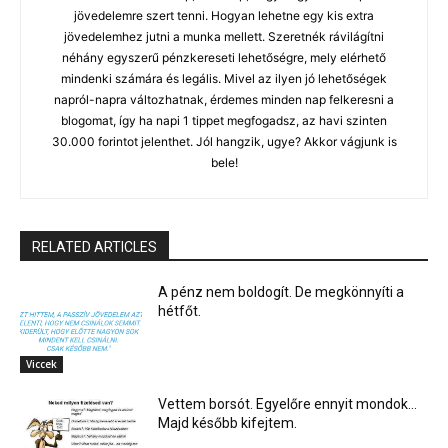
jövedelemre szert tenni. Hogyan lehetne egy kis extra
jövedelemhez jutni a munka mellett. Szeretnék rávilágítni
néhány egyszerű pénzkereseti lehetőségre, mely elérhető
mindenki számára és legális. Mivel az ilyen jó lehetőségek
napról-napra változhatnak, érdemes minden nap felkeresni a
blogomat, így ha napi 1 tippet megfogadsz, az havi szinten
30.000 forintot jelenthet. Jól hangzik, ugye? Akkor vágjunk is
bele!
RELATED ARTICLES
A pénz nem boldogít. De megkönnyíti a
hétfőt.
Viccek
Vettem borsót. Egyelőre ennyit mondok…
Majd később kifejtem.