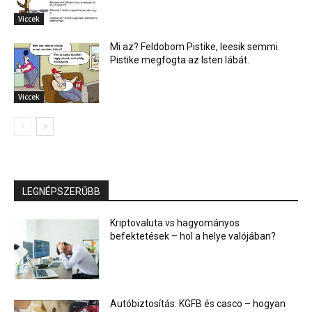
Viccek
Mi az? Feldobom Pistike, leesik semmi.
Pistike megfogta az Isten lábát.
Viccek
LEGNÉPSZERŰBB
Kriptovaluta vs hagyományos
befektetések – hol a helye valójában?
Autóbiztosítás: KGFB és casco – hogyan