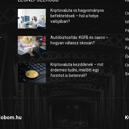
Kriptovaluta vs hagyományos
O
befektetések – hol a helye
valójában?
M
P
–
Autóbiztosítás: KGFB és casco –
Vi
hogyan válassz okosan?
P
É
On
Kriptovaluta kezdőknek – mit
érdemes tudni, mielőtt egy
B
forintot is betennél?
dobom.hu
K