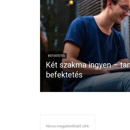
BEFEKTETÉS
Két szakma ingyen – ta
befektetés
Nincs megjeleníthető cikk