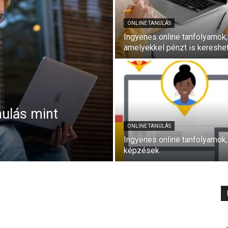
ONLINE TANULÁS
Ingyenes online tanfolyamok,
amelyekkel pénzt is kereshe
nulás mint
ONLINE TANULÁS
Ingyenes online tanfolyamok,
képzések