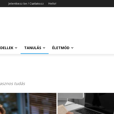
Jelentkezz be / Csatlakozz
Hello!
DELLEK
TANULÁS
ÉLETMÓD
hasznos tudás