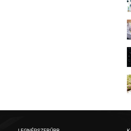
LEGNÉPSZERŰBB
K