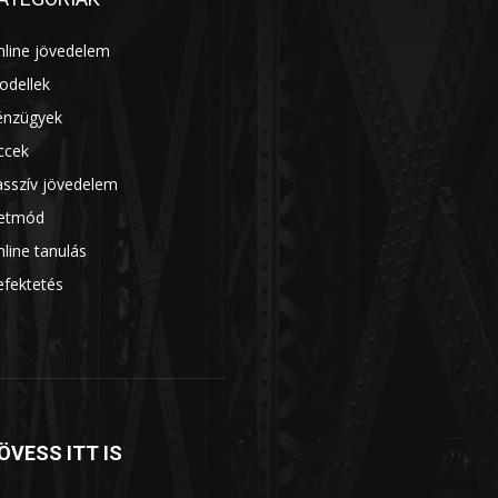
nline jövedelem
14
odellek
13
énzügyek
7
ccek
7
asszív jövedelem
7
letmód
6
line tanulás
5
efektetés
5
ÖVESS ITT IS