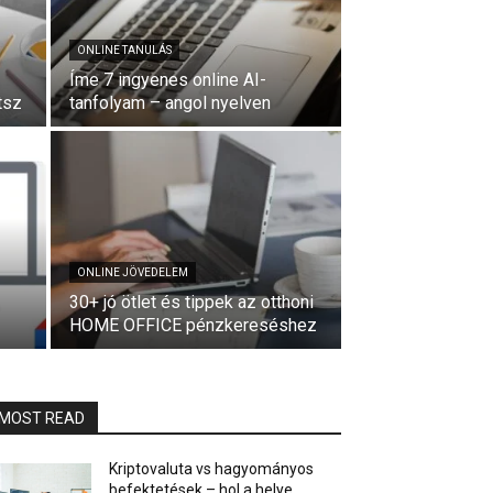
ONLINE TANULÁS
Íme 7 ingyenes online AI-
tsz
tanfolyam – angol nyelven
ONLINE JÖVEDELEM
30+ jó ötlet és tippek az otthoni
HOME OFFICE pénzkereséshez
MOST READ
Kriptovaluta vs hagyományos
befektetések – hol a helye