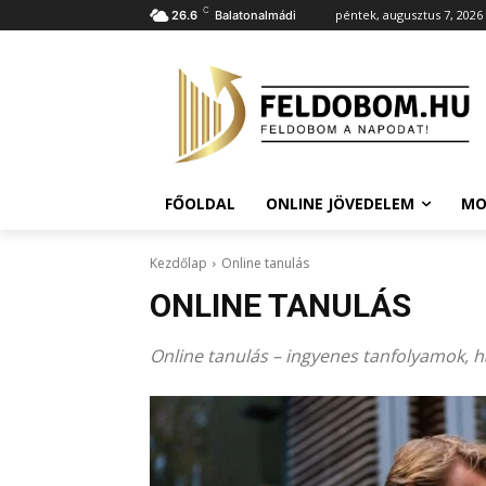
C
péntek, augusztus 7, 2026
26.6
Balatonalmádi
FŐOLDAL
ONLINE JÖVEDELEM
MO
Kezdőlap
Online tanulás
ONLINE TANULÁS
Online tanulás – ingyenes tanfolyamok, 