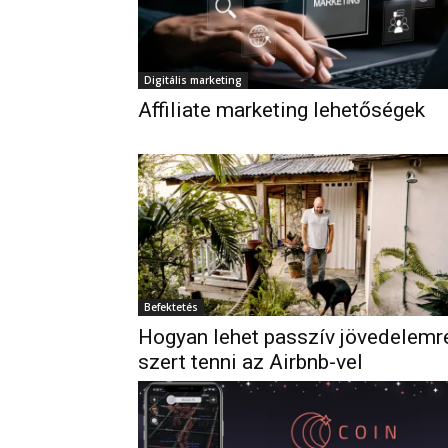
Digitális marketing
Affiliate marketing lehetőségek
Befektetés
Hogyan lehet passzív jövedelemr
szert tenni az Airbnb-vel