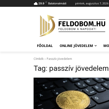
C
péntek, augusztus 7, 2026
29.9
Balatonalmádi
FŐOLDAL
ONLINE JÖVEDELEM
MO
Címkék
Passzív jövedelem
Tag:
passzív jövedelem