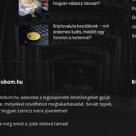
hogyan válassz okosan?
P
É
On
Kriptovaluta kezdőknek – mit
érdemes tudni, mielőtt egy
B
forintot is betennél?
dobom.hu
K
ldobom.hu weboldal a legszuperebb lehetőségeket gyűjti
e, melyekkel növelheted megtakarításaidat. Bevált tippek,
 hogyan szerezz extra jövedelmet!
ha még ennél is jobb ötleted támad!