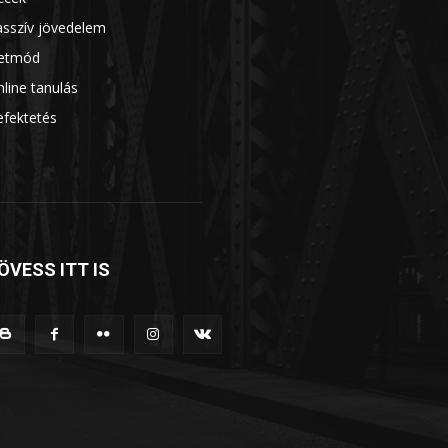
asszív jövedelem
7
letmód
6
line tanulás
5
efektetés
5
ÖVESS ITT IS