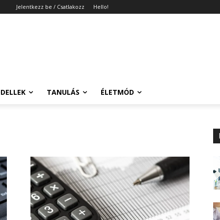
Jelentkezz be / Csatlakozz
Hello!
DELLEK
TANULÁS
ÉLETMÓD