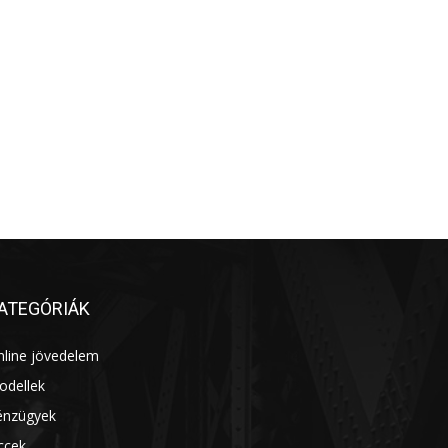
ATEGÓRIÁK
nline jövedelem
14
odellek
13
énzügyek
7
ccek
7