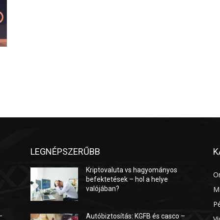
LEGNÉPSZERŰBB
K
Kriptovaluta vs hagyományos
O
befektetések – hol a helye
valójában?
M
P
–
Autóbiztosítás: KGFB és casco –
Vi