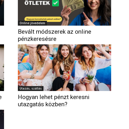
Online jövedelem
Bevált módszerek az online
pénzkeresésre
Utazás, szállás
e
Hogyan lehet pénzt keresni
utazgatás közben?