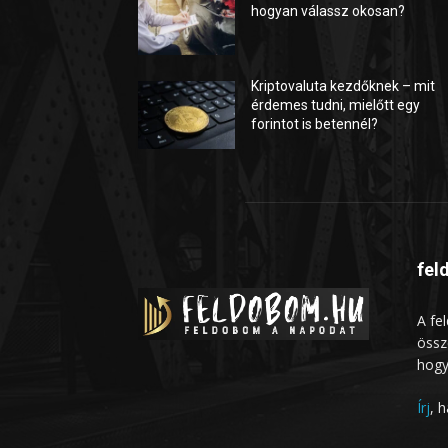
hogyan válassz okosan?
Kriptovaluta kezdőknek – mit
érdemes tudni, mielőtt egy
forintot is betennél?
fel
A fe
össz
hogy
Írj
, 