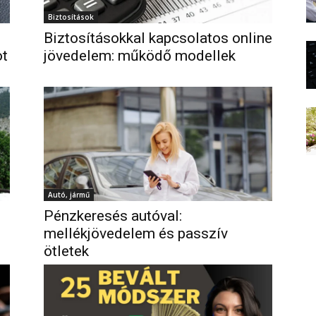
Biztosítások
Biztosításokkal kapcsolatos online
ot
jövedelem: működő modellek
Autó, jármű
Pénzkeresés autóval:
mellékjövedelem és passzív
ötletek