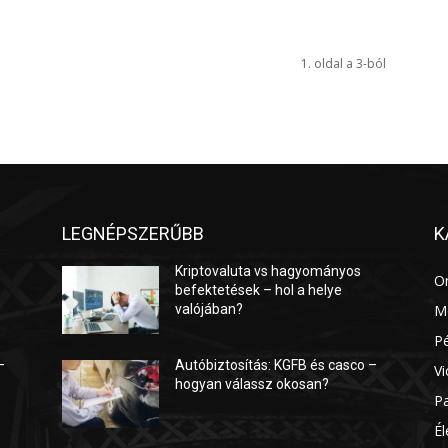
1. oldal a 3-ból
LEGNÉPSZERŰBB
K
Kriptovaluta vs hagyományos
O
befektetések – hol a helye
valójában?
M
P
–
Autóbiztosítás: KGFB és casco –
Vi
hogyan válassz okosan?
P
É