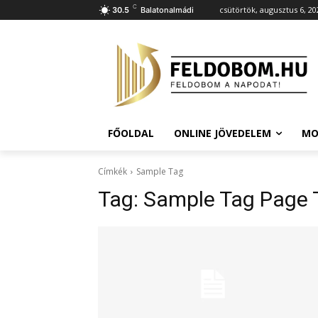
C
csütörtök, augusztus 6, 20
30.5
Balatonalmádi
FŐOLDAL
ONLINE JÖVEDELEM
MO
Címkék
Sample Tag
Tag:
Sample Tag Page T