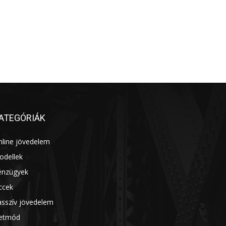
ATEGÓRIÁK
nline jövedelem
14
odellek
13
énzügyek
7
ccek
7
asszív jövedelem
7
letmód
6