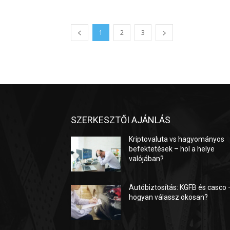
1
2
3
SZERKESZTŐI AJÁNLÁS
Kriptovaluta vs hagyományos
befektetések – hol a helye
valójában?
Autóbiztosítás: KGFB és casco 
hogyan válassz okosan?