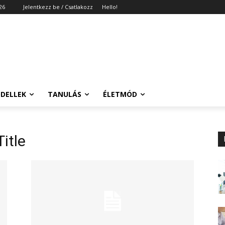
26
Jelentkezz be / Csatlakozz
Hello!
DELLEK
TANULÁS
ÉLETMÓD
itle