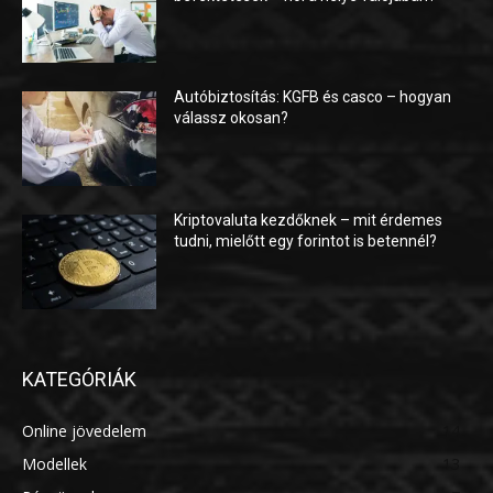
Autóbiztosítás: KGFB és casco – hogyan
válassz okosan?
Kriptovaluta kezdőknek – mit érdemes
tudni, mielőtt egy forintot is betennél?
KATEGÓRIÁK
Online jövedelem
14
Modellek
13