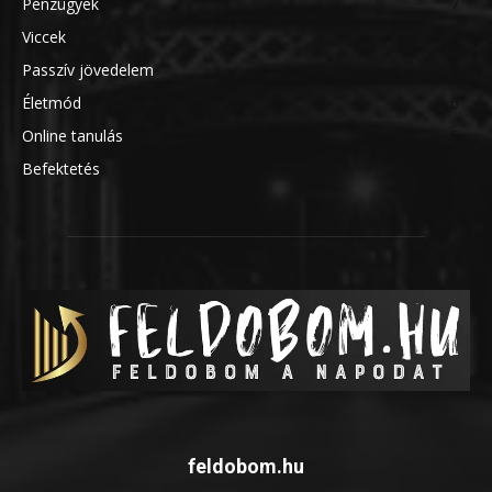
Pénzügyek
7
Viccek
7
Passzív jövedelem
7
Életmód
6
Online tanulás
5
Befektetés
5
feldobom.hu