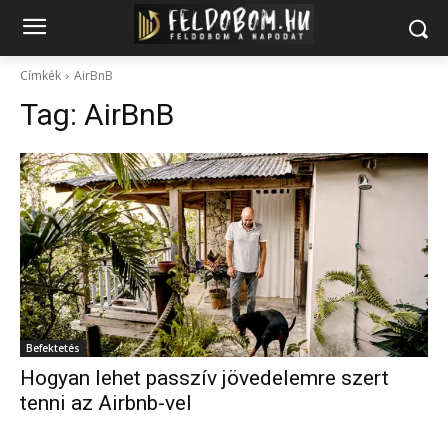
Címkék
AirBnB
Tag:
AirBnB
Befektetés
Hogyan lehet passzív jövedelemre szert
tenni az Airbnb-vel