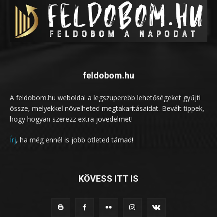
feldobom.hu
A feldobom.hu weboldal a legszuperebb lehetőségeket gyűjti
össze, melyekkel növelheted megtakarításaidat. Bevált tippek,
hogy hogyan szerezz extra jövedelmet!
Írj
, ha még ennél is jobb ötleted támad!
KÖVESS ITT IS