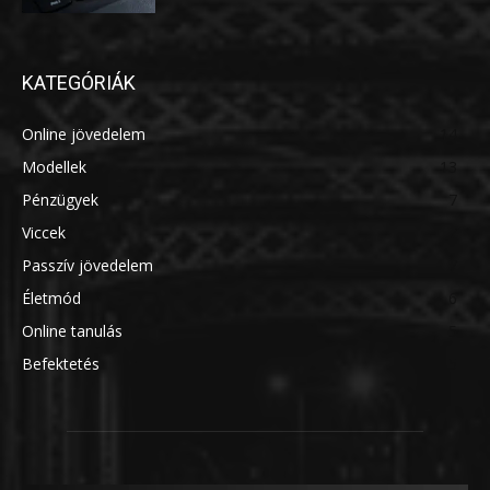
KATEGÓRIÁK
Online jövedelem
14
Modellek
13
Pénzügyek
7
Viccek
7
Passzív jövedelem
7
Életmód
6
Online tanulás
5
Befektetés
5