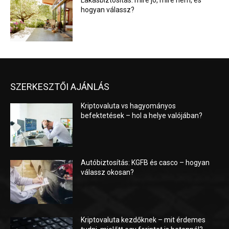
Lakásbiztosítás: mire jó, mire nem, és
hogyan válassz?
SZERKESZTŐI AJÁNLÁS
Kriptovaluta vs hagyományos
befektetések – hol a helye valójában?
Autóbiztosítás: KGFB és casco – hogyan
válassz okosan?
Kriptovaluta kezdőknek – mit érdemes