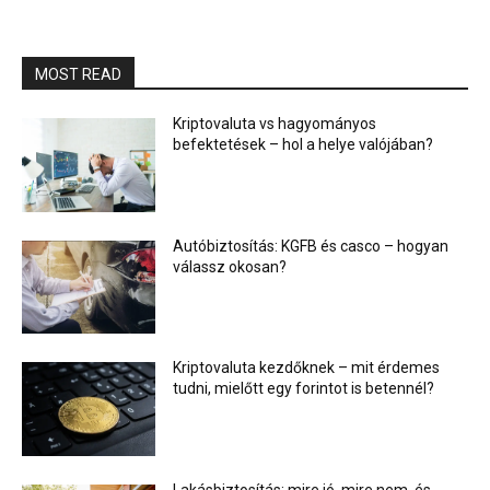
MOST READ
Kriptovaluta vs hagyományos
befektetések – hol a helye valójában?
Autóbiztosítás: KGFB és casco – hogyan
válassz okosan?
Kriptovaluta kezdőknek – mit érdemes
tudni, mielőtt egy forintot is betennél?