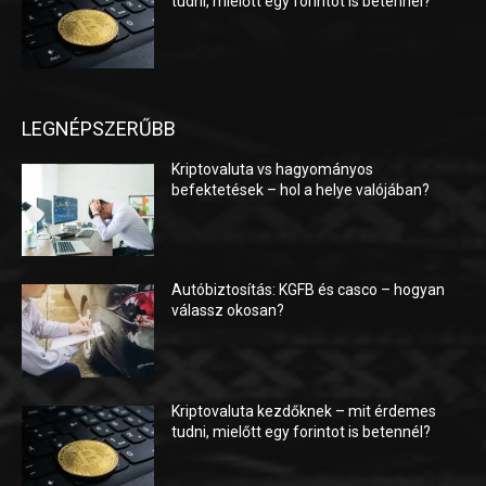
tudni, mielőtt egy forintot is betennél?
LEGNÉPSZERŰBB
Kriptovaluta vs hagyományos
befektetések – hol a helye valójában?
Autóbiztosítás: KGFB és casco – hogyan
válassz okosan?
Kriptovaluta kezdőknek – mit érdemes
tudni, mielőtt egy forintot is betennél?