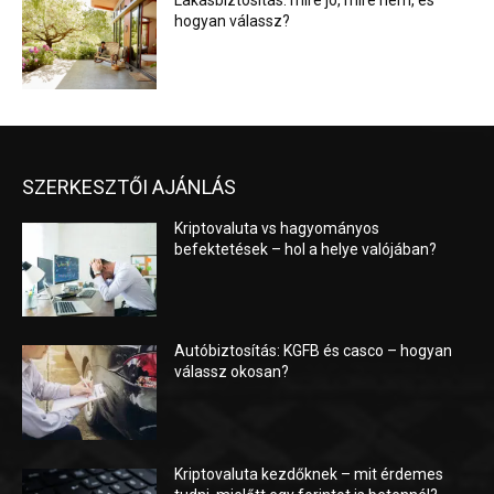
Lakásbiztosítás: mire jó, mire nem, és
hogyan válassz?
SZERKESZTŐI AJÁNLÁS
Kriptovaluta vs hagyományos
befektetések – hol a helye valójában?
Autóbiztosítás: KGFB és casco – hogyan
válassz okosan?
Kriptovaluta kezdőknek – mit érdemes