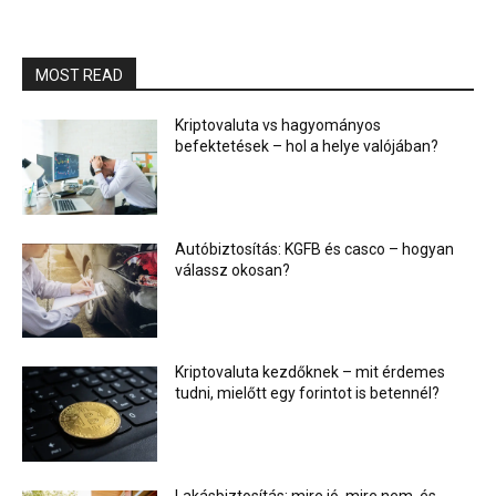
MOST READ
Kriptovaluta vs hagyományos
befektetések – hol a helye valójában?
Autóbiztosítás: KGFB és casco – hogyan
válassz okosan?
Kriptovaluta kezdőknek – mit érdemes
tudni, mielőtt egy forintot is betennél?