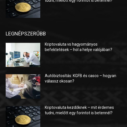
tudni, mielőtt egy forintot is betennél?
LEGNÉPSZERŰBB
Kriptovaluta vs hagyományos
befektetések – hol a helye valójában?
Autóbiztosítás: KGFB és casco – hogyan
válassz okosan?
Kriptovaluta kezdőknek – mit érdemes
tudni, mielőtt egy forintot is betennél?