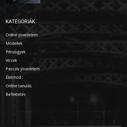
KATEGÓRIÁK
Online jövedelem
14
Modellek
13
Pénzügyek
7
Viccek
7
Passzív jövedelem
7
Életmód
6
Online tanulás
5
Befektetés
5