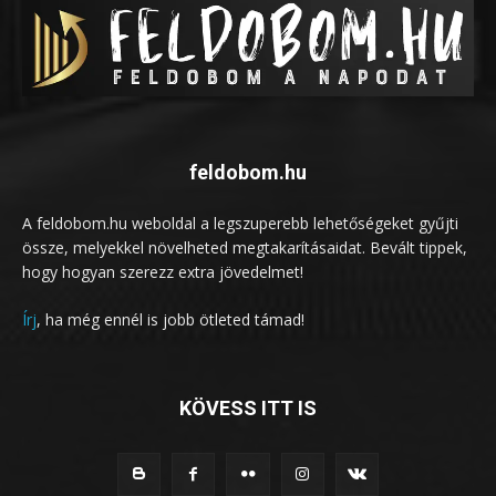
feldobom.hu
A feldobom.hu weboldal a legszuperebb lehetőségeket gyűjti
össze, melyekkel növelheted megtakarításaidat. Bevált tippek,
hogy hogyan szerezz extra jövedelmet!
Írj
, ha még ennél is jobb ötleted támad!
KÖVESS ITT IS