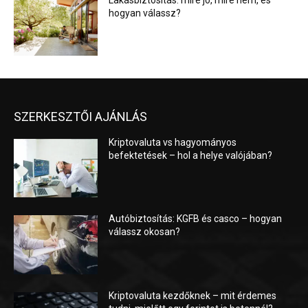
Lakásbiztosítás: mire jó, mire nem, és
hogyan válassz?
SZERKESZTŐI AJÁNLÁS
Kriptovaluta vs hagyományos
befektetések – hol a helye valójában?
Autóbiztosítás: KGFB és casco – hogyan
válassz okosan?
Kriptovaluta kezdőknek – mit érdemes