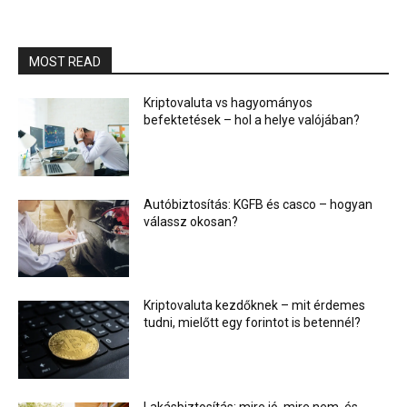
MOST READ
Kriptovaluta vs hagyományos
befektetések – hol a helye valójában?
Autóbiztosítás: KGFB és casco – hogyan
válassz okosan?
Kriptovaluta kezdőknek – mit érdemes
tudni, mielőtt egy forintot is betennél?