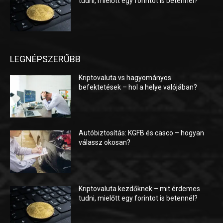
tudni, mielőtt egy forintot is betennél?
LEGNÉPSZERŰBB
Kriptovaluta vs hagyományos
befektetések – hol a helye valójában?
Autóbiztosítás: KGFB és casco – hogyan
válassz okosan?
Kriptovaluta kezdőknek – mit érdemes
tudni, mielőtt egy forintot is betennél?