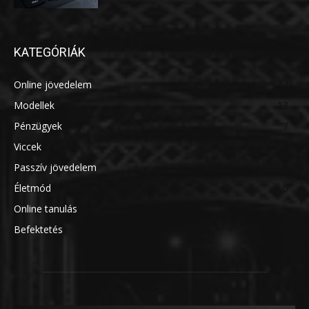
KATEGÓRIÁK
Online jövedelem
14
Modellek
13
Pénzügyek
7
Viccek
7
Passzív jövedelem
7
Életmód
6
Online tanulás
5
Befektetés
5