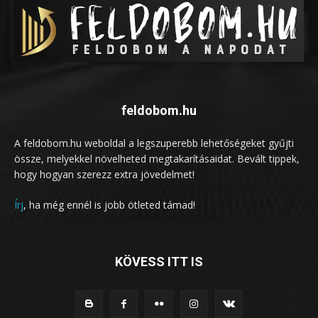
feldobom.hu
A feldobom.hu weboldal a legszuperebb lehetőségeket gyűjti
össze, melyekkel növelheted megtakarításaidat. Bevált tippek,
hogy hogyan szerezz extra jövedelmet!
Írj
, ha még ennél is jobb ötleted támad!
KÖVESS ITT IS