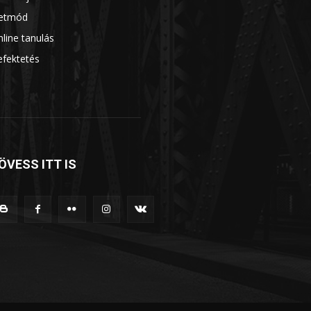
letmód
6
line tanulás
5
efektetés
5
ÖVESS ITT IS