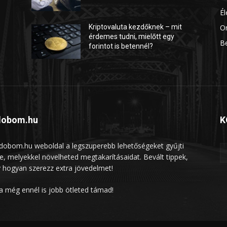
É
On
Kriptovaluta kezdőknek – mit
érdemes tudni, mielőtt egy
B
forintot is betennél?
dobom.hu
K
ldobom.hu weboldal a legszuperebb lehetőségeket gyűjti
e, melyekkel növelheted megtakarításaidat. Bevált tippek,
 hogyan szerezz extra jövedelmet!
ha még ennél is jobb ötleted támad!