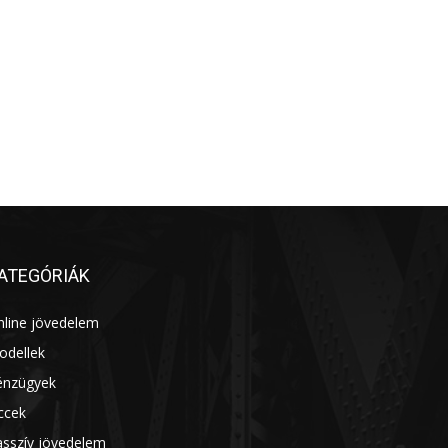
ATEGÓRIÁK
nline jövedelem
14
odellek
13
énzügyek
7
ccek
7
asszív jövedelem
7