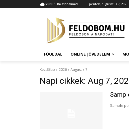
C
péntek, augusztus 7, 2026
29.9
Balatonalmádi
FŐOLDAL
ONLINE JÖVEDELEM
MO
Kezdőlap
2026
August
7
Napi cikkek: Aug 7, 20
Sample
Sample pos