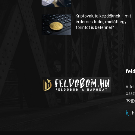
Kriptovaluta kezdőknek – mit
érdemes tudni, mielőtt egy
forintot is betennél?
fel
A fe
össz
hogy
Írj
, 