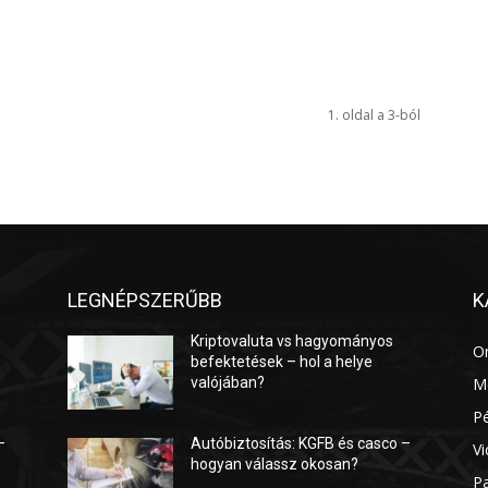
1. oldal a 3-ból
LEGNÉPSZERŰBB
K
Kriptovaluta vs hagyományos
O
befektetések – hol a helye
valójában?
M
P
–
Autóbiztosítás: KGFB és casco –
Vi
hogyan válassz okosan?
P