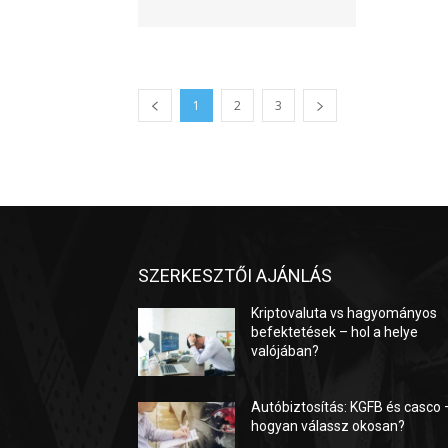
1
2
3
SZERKESZTŐI AJÁNLÁS
Kriptovaluta vs hagyományos
befektetések – hol a helye
valójában?
Autóbiztosítás: KGFB és casco 
hogyan válassz okosan?