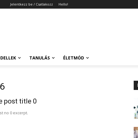
Jelentkezz be / Csatlakozz
Hello!
DELLEK
TANULÁS
ÉLETMÓD
26
 post title 0
t no 0 excerpt.