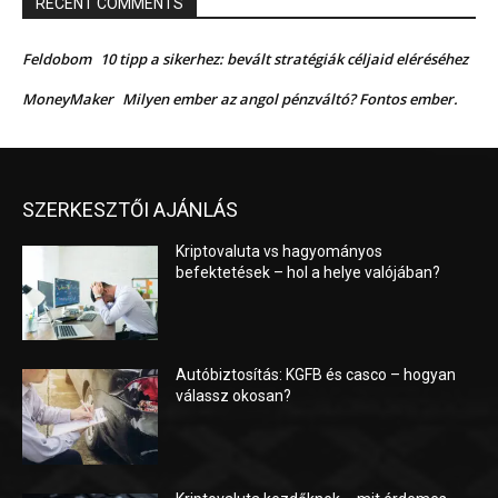
RECENT COMMENTS
Feldobom
10 tipp a sikerhez: bevált stratégiák céljaid eléréséhez
MoneyMaker
Milyen ember az angol pénzváltó? Fontos ember.
SZERKESZTŐI AJÁNLÁS
Kriptovaluta vs hagyományos
befektetések – hol a helye valójában?
Autóbiztosítás: KGFB és casco – hogyan
válassz okosan?