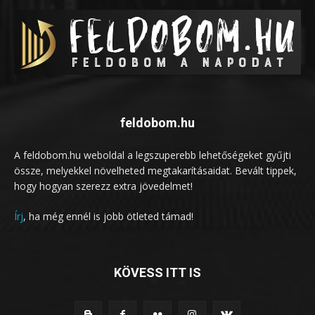
feldobom.hu
A feldobom.hu weboldal a legszuperebb lehetőségeket gyűjti
össze, melyekkel növelheted megtakarításaidat. Bevált tippek,
hogy hogyan szerezz extra jövedelmet!
Írj
, ha még ennél is jobb ötleted támad!
KÖVESS ITT IS