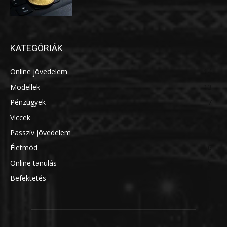
KATEGÓRIÁK
Online jövedelem
14
Modellek
13
Pénzügyek
7
Viccek
7
Passzív jövedelem
7
Életmód
6
Online tanulás
5
Befektetés
5