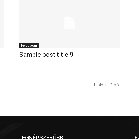
Feldobom
Sample post title 9
1. oldal a 3-ból
LEGNÉPSZERŰBB
K