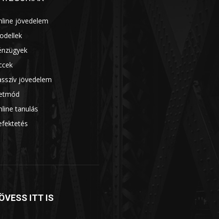
nline jövedelem
14
odellek
13
énzügyek
7
ccek
7
asszív jövedelem
7
letmód
6
line tanulás
5
efektetés
5
ÖVESS ITT IS