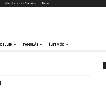
Jelentkezz be / Csatlakozz
Hello!
DELLEK
TANULÁS
ÉLETMÓD