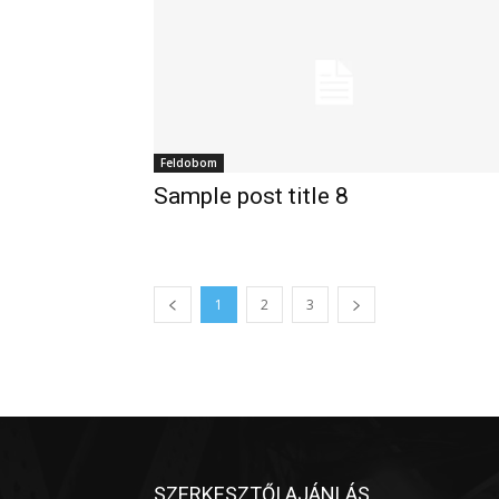
Feldobom
Sample post title 8
1
2
3
SZERKESZTŐI AJÁNLÁS