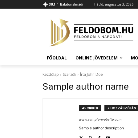
C
hétfő, augusztus 3, 2026
36.1
Balatonalmádi
FŐOLDAL
ONLINE JÖVEDELEM
MO
Kezdőlap
Szerzők
Írta John Doe
Sample author name
45 CIKKEK
2 HOZZÁSZÓLÁS
www.sample-website.com
Sample author description