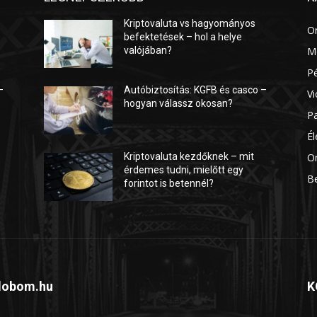
Kriptovaluta vs hagyományos
O
befektetések – hol a helye
valójában?
M
P
–
Autóbiztosítás: KGFB és casco –
Vi
hogyan válassz okosan?
P
É
On
Kriptovaluta kezdőknek – mit
érdemes tudni, mielőtt egy
B
forintot is betennél?
dobom.hu
K