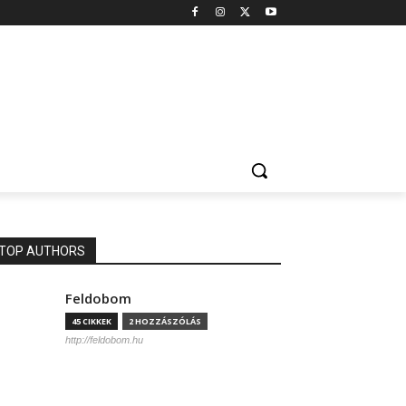
TOP AUTHORS
Feldobom
45 CIKKEK
2 HOZZÁSZÓLÁS
http://feldobom.hu