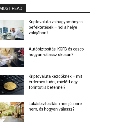
MOST READ
Kriptovaluta vs hagyományos
befektetések – hol a helye
valójában?
Autóbiztosítás: KGFB és casco –
hogyan válassz okosan?
Kriptovaluta kezdőknek – mit
érdemes tudni, mielőtt egy
forintot is betennél?
Lakásbiztosítás: mire jó, mire
nem, és hogyan válassz?