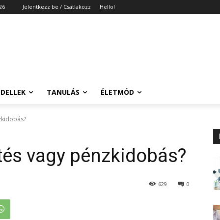
26
Jelentkezz be / Csatlakozz
Hello!
DELLEK
TANULÁS
ÉLETMÓD
zkidobás?
tés vagy pénzkidobás?
629
0