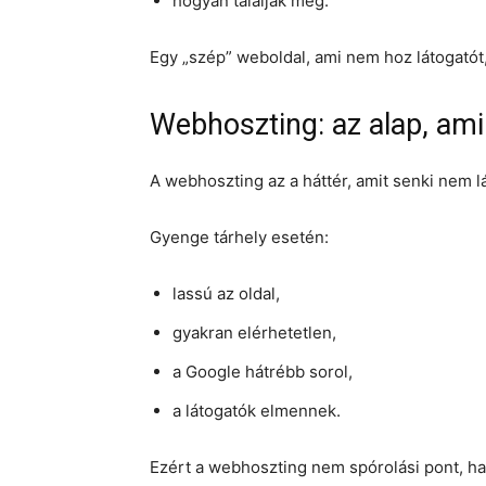
hogyan találják meg.
Egy „szép” weboldal, ami nem hoz látogató
Webhoszting: az alap, am
A webhoszting az a háttér, amit senki nem lá
Gyenge tárhely esetén:
lassú az oldal,
gyakran elérhetetlen,
a Google hátrébb sorol,
a látogatók elmennek.
Ezért a webhoszting nem spórolási pont, 