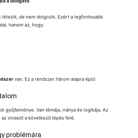
jta a látogató
.
k létezik, de nem dolgozik. Ezért a legfontosabb
dal, hanem az, hogy:
ndszer
van. Ez a rendszer három alapra épül:
rtalom
 gyűjteménye. Van témája, iránya és logikája. Az
az olvasót a következő lépés felé.
gy problémára