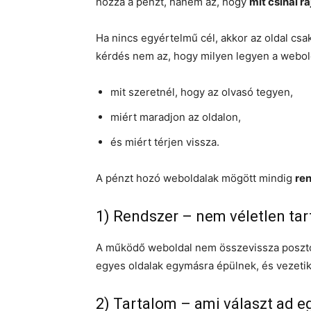
hozza a pénzt, hanem az, hogy
mit csinál ra
Ha nincs egyértelmű cél, akkor az oldal csa
kérdés nem az, hogy milyen legyen a webol
mit szeretnél, hogy az olvasó tegyen,
miért maradjon az oldalon,
és miért térjen vissza.
A pénzt hozó weboldalak mögött mindig
re
1) Rendszer – nem véletlen ta
A működő weboldal nem összevissza posztok
egyes oldalak egymásra épülnek, és vezetik 
2) Tartalom – ami választ ad e