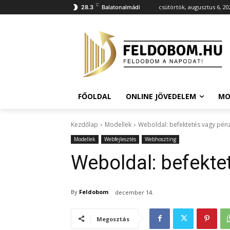
C
csütörtök, augusztus 6, 20
28.3
Balatonalmádi
FŐOLDAL
ONLINE JÖVEDELEM
MO
Kezdőlap
Modellek
Weboldal: befektetés vagy pén
Modellek
Webfejlesztés
Webhoszting
Weboldal: befekte
By
Feldobom
december 14.
Megosztás