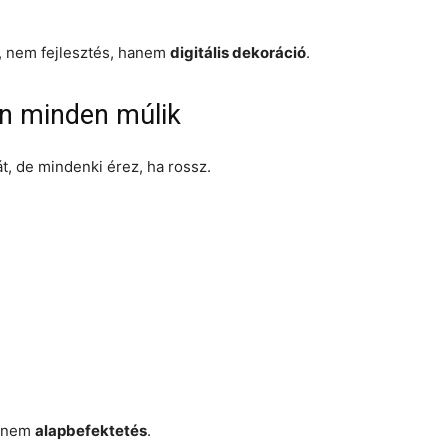
t, nem fejlesztés, hanem
digitális dekoráció
.
in minden múlik
t, de mindenki érez, ha rossz.
hanem
alapbefektetés
.