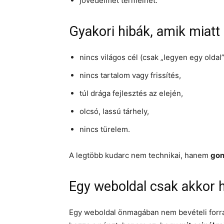
jövedelmet termelhet.
Gyakori hibák, amik miatt
nincs világos cél (csak „legyen egy oldal”
nincs tartalom vagy frissítés,
túl drága fejlesztés az elején,
olcsó, lassú tárhely,
nincs türelem.
A legtöbb kudarc nem technikai, hanem
gon
Egy weboldal csak akkor ho
Egy weboldal önmagában nem bevételi forrá